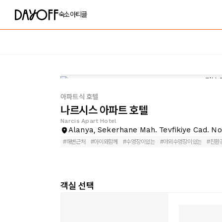
숙소
아티클
아파트식 호텔
나르시스 아파트 호텔
Narcis Apart Hotel
Alanya, Sekerhane Mah. Tevfikiye Cad. No
#
해변근처
#
아이와함께
#
수영장이있는
#
야외수영장이있는
#
친환
객실 선택