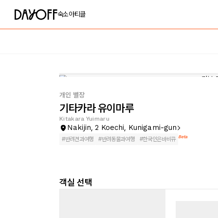
숙소
아티클
개인 별장
기타카라 유이마루
Kitakara Yuimaru
Nakijin, 2 Koechi, Kunigami-gun
Beta
#
반려견과여행
#
반려동물과여행
#
한국인은바비큐
객실 선택