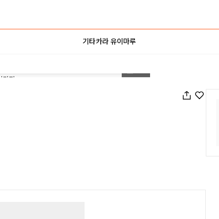
기타카라 유이마루
1
/
44