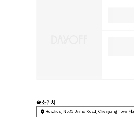
숙소위치
Huizhou, No.12 Jinhu Road, Chenjiang Town
지