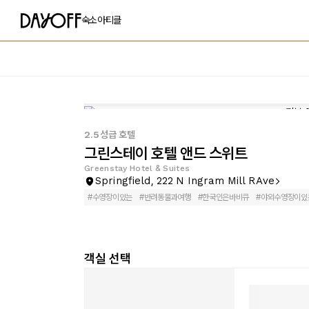
숙소
아티클
2.5성급 호텔
그린스테이 호텔 앤드 스위트
Greenstay Hotel & Suites
Springfield, 222 N Ingram Mill RAve
#
수영장이있는
#
반려동물과여행
#
한국인은바비큐
#
야외수영장이있
객실 선택