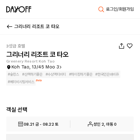
로그인/회원가입
그리너리 리조트 코 타오
1
/
38
3성급 호텔
그리너리 리조트 코 타오
Greenery Resort Koh Tao
Koh Tao, 13/45 Moo 3
#
숲캉스
#
산책하기좋은
#
수상액티비티
#
하이킹하기좋은
#
한국인은바비큐
Beta
#
베이비시팅서비스
객실 선택
08.21 금 - 08.22 토
성인 2, 아동 0