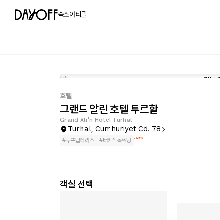
숙소
아티클
호텔
그랜드 알린 호텔 투르할
Grand Ali'n Hotel Turhal
Turhal, Cumhuriyet Cd. 78
Beta
#
루프탑테라스
#
터키식목욕탕
객실 선택