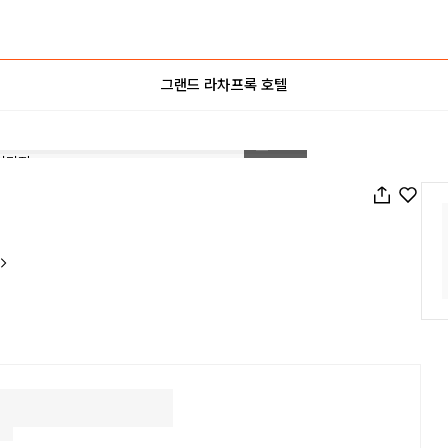
그랜드 라차프록 호텔
1
/
188