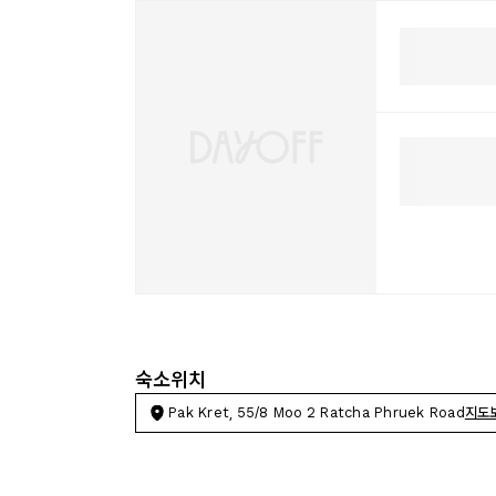
숙소위치
Pak Kret, 55/8 Moo 2 Ratcha Phruek Road
지도