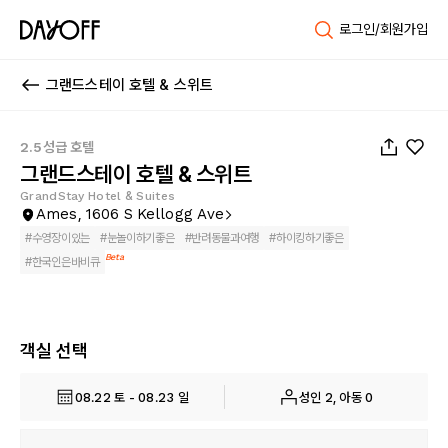
로그인/회원가입
그랜드스테이 호텔 & 스위트
1
/
46
2.5성급 호텔
그랜드스테이 호텔 & 스위트
GrandStay Hotel & Suites
Ames, 1606 S Kellogg Ave
#
수영장이있는
#
눈놀이하기좋은
#
반려동물과여행
#
하이킹하기좋은
Beta
#
한국인은바비큐
객실 선택
08.22 토 - 08.23 일
성인 2, 아동 0