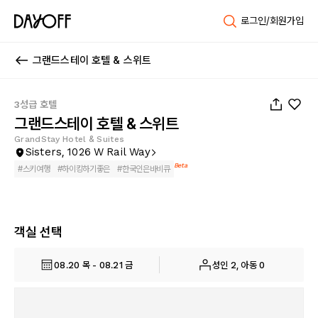
로그인/회원가입
그랜드스테이 호텔 & 스위트
1
/
33
3성급 호텔
그랜드스테이 호텔 & 스위트
GrandStay Hotel & Suites
Sisters, 1026 W Rail Way
Beta
#
스키여행
#
하이킹하기좋은
#
한국인은바비큐
객실 선택
08.20 목 - 08.21 금
성인 2, 아동 0