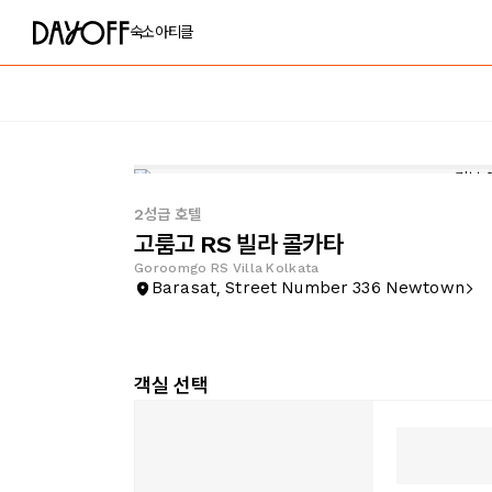
숙소
아티클
2성급 호텔
고룸고 RS 빌라 콜카타
Goroomgo RS Villa Kolkata
Barasat, Street Number 336 Newtown
객실 선택