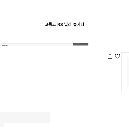
고룸고 RS 빌라 콜카타
1
/
17