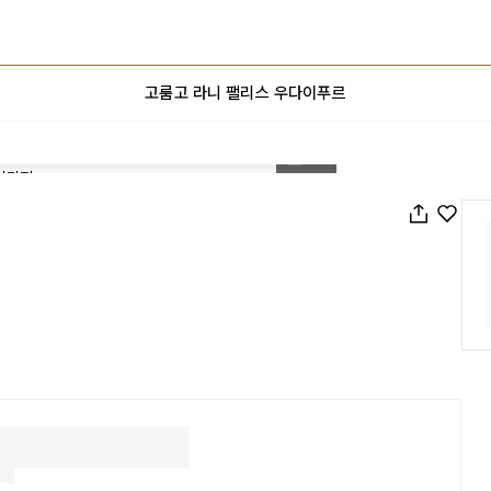
고룸고 라니 팰리스 우다이푸르
1
/
15