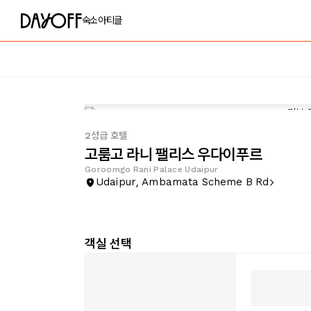
숙소
아티클
2성급 호텔
고룸고 라니 팰리스 우다이푸르
Goroomgo Rani Palace Udaipur
Udaipur, Ambamata Scheme B Rd
객실 선택