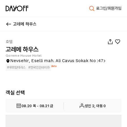
로그인/회원가입
고레메 하우스
1
/
96
호텔
고레메 하우스
Goreme House Hotel
Nevsehir, Eselli mah. Ali Cavus Sokak No :47
Beta
#
루프탑테라스
#
한국인은바비큐
객실 선택
08.20 목 - 08.21 금
성인 2, 아동 0