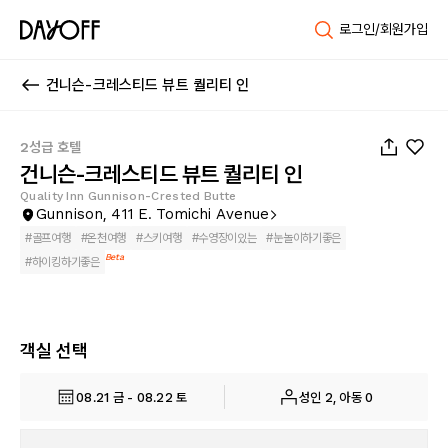
로그인/회원가입
건니슨-크레스티드 뷰트 퀄리티 인
1
/
50
2성급 호텔
건니슨-크레스티드 뷰트 퀄리티 인
Quality Inn Gunnison-Crested Butte
Gunnison, 411 E. Tomichi Avenue
#
골프여행
#
온천여행
#
스키여행
#
수영장이있는
#
눈놀이하기좋은
Beta
#
하이킹하기좋은
객실 선택
08.21 금 - 08.22 토
성인 2, 아동 0