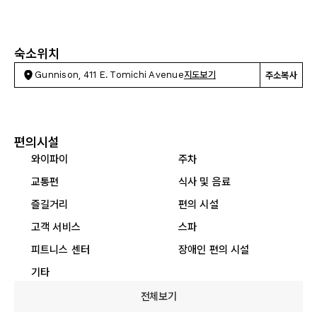
숙소위치
Gunnison, 411 E. Tomichi Avenue
지도보기
주소복사
편의시설
와이파이
주차
교통편
식사 및 음료
즐길거리
편의 시설
고객 서비스
스파
피트니스 센터
장애인 편의 시설
기타
전체보기