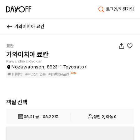
로그인/회원가입
가와이치아 료칸
1
/
49
료칸
가와이치아 료칸
Kawaichiya Ryokan
Nozawaonsen, 8923-1 Toyosato
Beta
#
다다미방
#
수영장이있는
#
한번쯤은료칸
객실 선택
08.21 금 - 08.22 토
성인 2, 아동 0