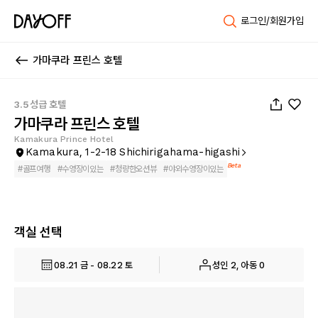
로그인/회원가입
가마쿠라 프린스 호텔
1
/
101
3.5성급 호텔
가마쿠라 프린스 호텔
Kamakura Prince Hotel
Kamakura, 1-2-18 Shichirigahama-higashi
Beta
#
골프여행
#
수영장이있는
#
청량한오션뷰
#
야외수영장이있는
객실 선택
08.21 금 - 08.22 토
성인 2, 아동 0