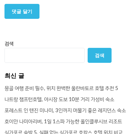
검색
검색
최신 글
몽골 여행 준비 필수, 위치 완벽한 울란바토르 호텔 추천 5
나트랑 챔프턴호텔, 야시장 도보 10분 거리 가성비 숙소
포레스트 인 텐진 미나미, 3인까지 머물기 좋은 레지던스 숙소
호이안 나미아리버, 1일 1스파 가능한 올인클루시브 리조트
싱가포르 숙박 5, 실패 없는 싱가포르 호캉스 호텔 위치 비교