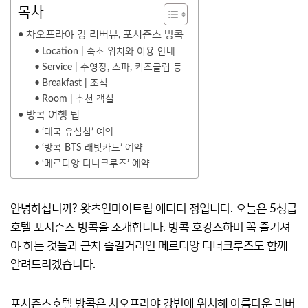
목차
차오프라야 강 리버뷰, 포시즌스 방콕
Location | 숙소 위치와 이용 안내
Service | 수영장, 스파, 키즈클럽 등
Breakfast | 조식
Room | 추천 객실
방콕 여행 팁
‘태국 유심칩’ 예약
‘방콕 BTS 래빗카드’ 예약
‘메르디앙 디너크루즈’ 예약
안녕하십니까? 왓츠인마이트립 에디터 정입니다. 오늘은 5성급
호텔 포시즌스 방콕을 소개합니다. 방콕 호캉스하며 꼭 즐기셔
야 하는 것들과 근처 즐길거리인 메르디앙 디너크루즈도 함께
알려드리겠습니다.
포시즌스호텔 방콕은 차오프라야 강변에 위치해 아름다운 리버