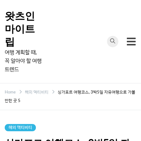
Skip
to
왓츠인
content
마이트
립
여행 계획할 때,
꼭 알아야 할 여행
트렌드
Home
해외 액티비티
싱가포르 여행코스, 3박5일 자유여행으로 가볼
만한 곳 5
해외 액티비티