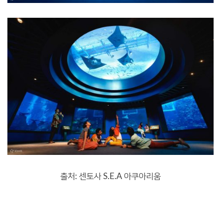
출처: 센토사 S.E.A 아쿠아리움