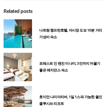
Related posts
나트랑 챔프턴호텔, 야시장 도보 10분 거리
가성비 숙소
포레스트 인 텐진 미나미, 3인까지 머물기
좋은 레지던스 숙소
호이안 나미아리버, 1일 1스파 가능한 올인
클루시브 리조트