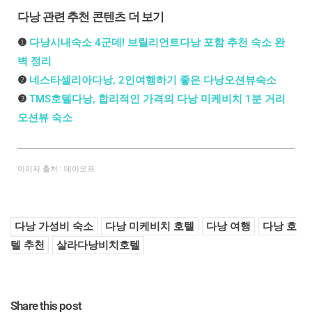
다낭 관련 추천 콘텐츠 더 보기
❶
다낭시내숙소 4군데! 브릴리언트다낭 포함 추천 숙소 완
벽 정리
❷
네스타셀리아다낭, 2인여행하기 좋은 다낭오션뷰숙소
❸
TMS호텔다낭, 합리적인 가격의 다낭 미케비치 1분 거리
오션뷰 숙소
이미지 출처 : 데이오프
다낭 가성비 숙소
다낭 미케비치 호텔
다낭 여행
다낭 호
텔 추천
살라다낭비치호텔
Share this post