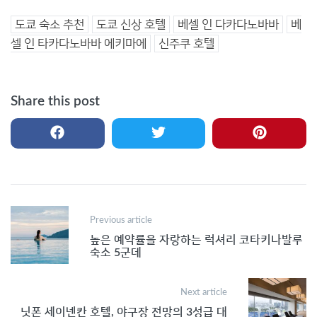
도쿄 숙소 추천
도쿄 신상 호텔
베셀 인 다카다노바바
베
셀 인 타카다노바바 에키마에
신주쿠 호텔
Share this post
Post
Previous article
navigation
높은 예약률을 자랑하는 럭셔리 코타키나발루
숙소 5군데
Next article
닛폰 세이넨칸 호텔, 야구장 전망의 3성급 대