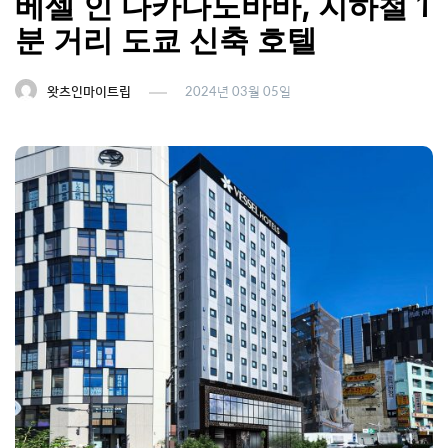
베셀 인 다카다노바바, 지하철 1
분 거리 도쿄 신축 호텔
왓츠인마이트립
2024년 03월 05일