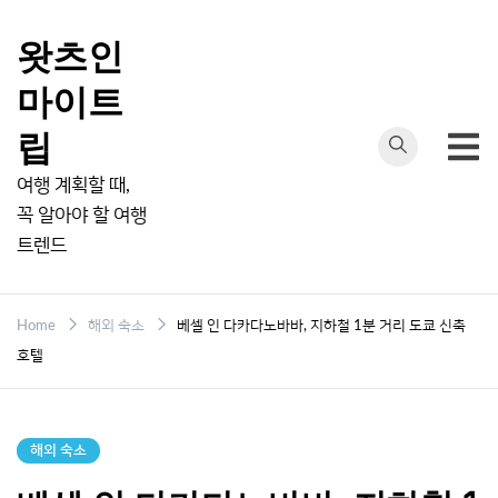
Skip
to
왓츠인
content
마이트
립
여행 계획할 때,
꼭 알아야 할 여행
트렌드
Home
해외 숙소
베셀 인 다카다노바바, 지하철 1분 거리 도쿄 신축
호텔
해외 숙소