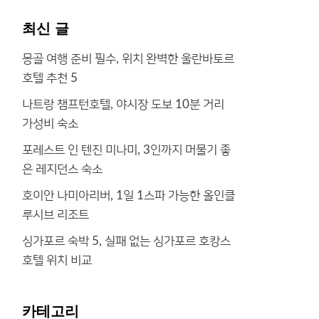
최신 글
몽골 여행 준비 필수, 위치 완벽한 울란바토르
호텔 추천 5
나트랑 챔프턴호텔, 야시장 도보 10분 거리
가성비 숙소
포레스트 인 텐진 미나미, 3인까지 머물기 좋
은 레지던스 숙소
호이안 나미아리버, 1일 1스파 가능한 올인클
루시브 리조트
싱가포르 숙박 5, 실패 없는 싱가포르 호캉스
호텔 위치 비교
카테고리