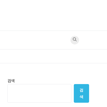
검색
검
색