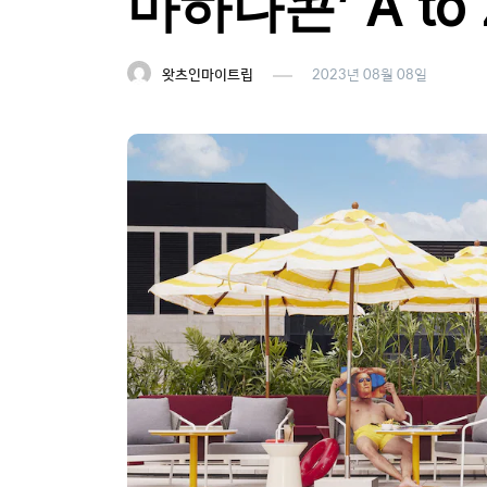
마하나콘’ A to 
왓츠인마이트립
2023년 08월 08일