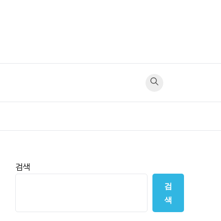
검색
검
색