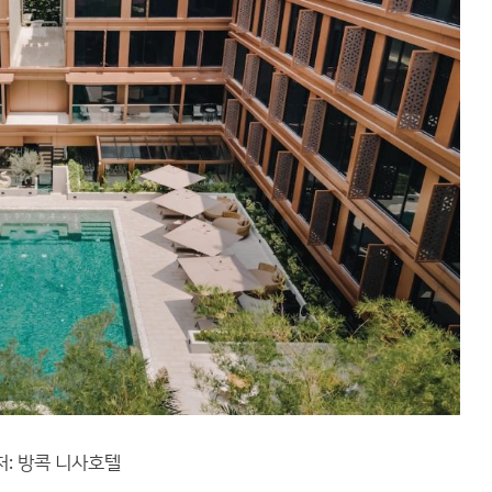
처: 방콕 니사호텔