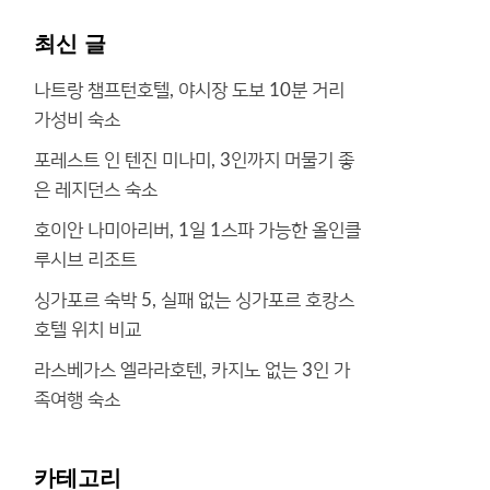
최신 글
나트랑 챔프턴호텔, 야시장 도보 10분 거리
가성비 숙소
포레스트 인 텐진 미나미, 3인까지 머물기 좋
은 레지던스 숙소
호이안 나미아리버, 1일 1스파 가능한 올인클
루시브 리조트
싱가포르 숙박 5, 실패 없는 싱가포르 호캉스
호텔 위치 비교
라스베가스 엘라라호텐, 카지노 없는 3인 가
족여행 숙소
카테고리