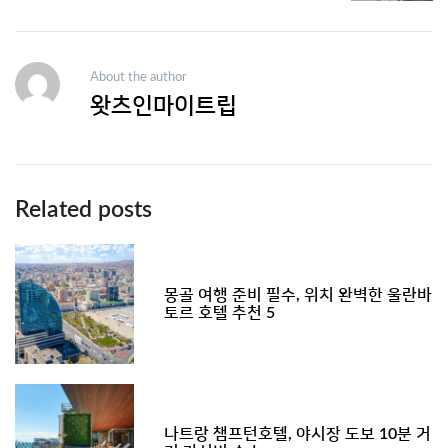
About the author
왓츠인마이트립
Related posts
몽골 여행 준비 필수, 위치 완벽한 울란바
토르 호텔 추천 5
나트랑 챔프턴호텔, 야시장 도보 10분 거