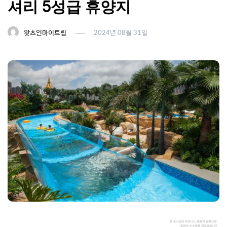
셔리 5성급 휴양지
왓츠인마이트립
2024년 08월 31일