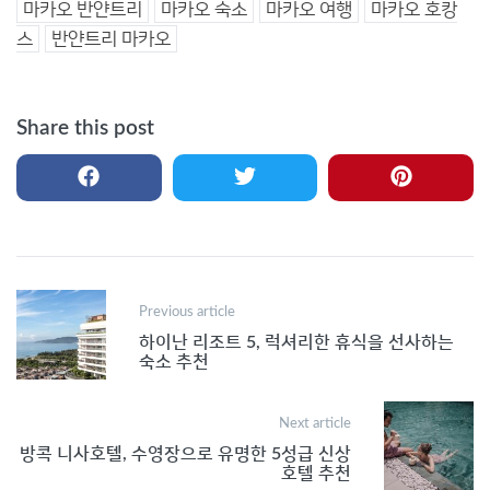
마카오 반얀트리
마카오 숙소
마카오 여행
마카오 호캉
스
반얀트리 마카오
Share this post
Post
Previous article
navigation
하이난 리조트 5, 럭셔리한 휴식을 선사하는
숙소 추천
Next article
방콕 니사호텔, 수영장으로 유명한 5성급 신상
호텔 추천