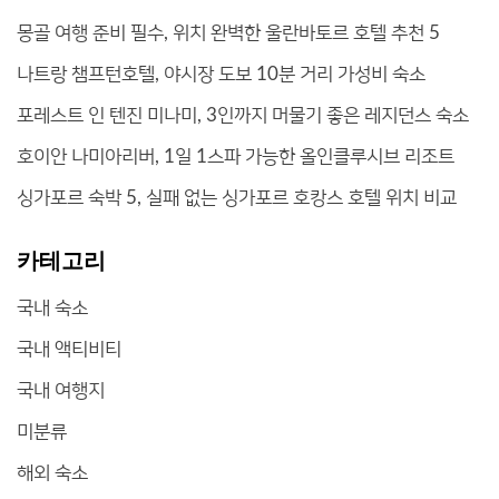
몽골 여행 준비 필수, 위치 완벽한 울란바토르 호텔 추천 5
나트랑 챔프턴호텔, 야시장 도보 10분 거리 가성비 숙소
포레스트 인 텐진 미나미, 3인까지 머물기 좋은 레지던스 숙소
호이안 나미아리버, 1일 1스파 가능한 올인클루시브 리조트
싱가포르 숙박 5, 실패 없는 싱가포르 호캉스 호텔 위치 비교
카테고리
국내 숙소
국내 액티비티
국내 여행지
미분류
해외 숙소