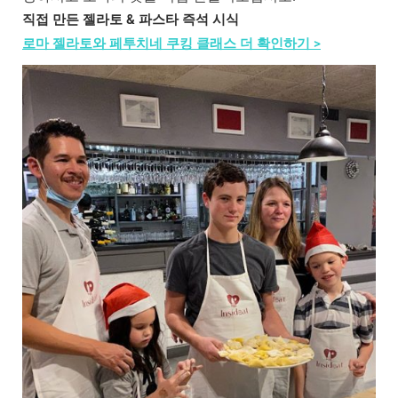
직접 만든 젤라토 & 파스타 즉석 시식
로마 젤라토와 페투치네 쿠킹 클래스 더 확인하기 >