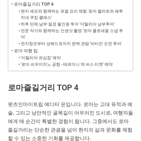
로마즐길거리 TOP 4
현지 셰프와 함께하는 로컬 요리 체험 '로마 젤라토와 페투
치네 쿠킹 클래스'
하루 만에 남부 절경 올인원 투어 '이탈리아 남부투어'
전문 작가와 함께하는 인생샷 촬영 '로마 콜로세움 스냅 투
어'
천지창조부터 성베드로까지 완벽 관람 '바티칸 오전 투어'
로마 여행 팁
'이탈리아 유심칩' 예약
'로마 피우미치노 공항 - 테르미니 역 버스 티켓' 예약
로마즐길거리 TOP 4
왓츠인마이트립 에디터 은입니다. 로마는 고대 유적과 예
술, 그리고 낭만적인 골목길이 어우러진 도시로, 여행자들
에게 매 순간이 특별한 경험이 됩니다. 그중에서도 로마
즐길거리는 단순한 관광을 넘어 현지의 삶과 문화를 체험
할 수 있는 소중한 기회를 제공합니다.