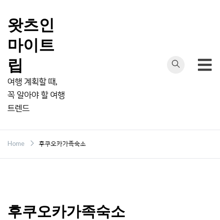
Skip
to
왓츠인
content
마이트
립
여행 계획할 때,
꼭 알아야 할 여행
트렌드
Home
후쿠오카가족숙소
후쿠오카가족숙소