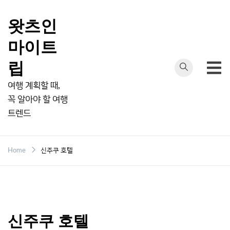
Skip
to
왓츠인
content
마이트
립
여행 계획할 때,
꼭 알아야 할 여행
트렌드
Home
신주쿠 호텔
신주쿠 호텔