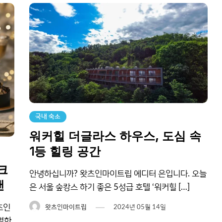
국내 숙소
워커힐 더글라스 하우스, 도심 속
1등 힐링 공간
크
안녕하십니까? 왓츠인마이트립 에디터 은입니다. 오늘
랜
은 서울 숲캉스 하기 좋은 5성급 호텔 ‘워커힐 […]
츠인
왓츠인마이트립
2024년 05월 14일
별한