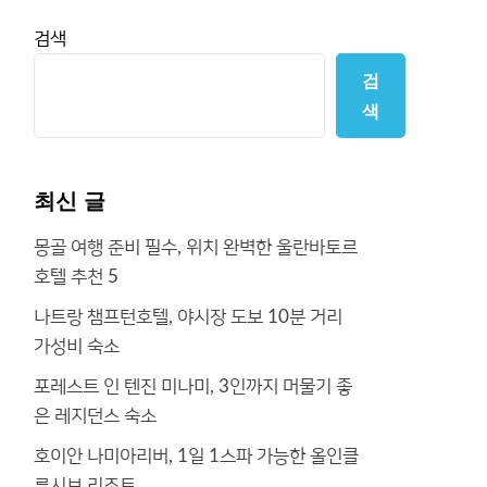
검색
검
색
최신 글
몽골 여행 준비 필수, 위치 완벽한 울란바토르
호텔 추천 5
나트랑 챔프턴호텔, 야시장 도보 10분 거리
가성비 숙소
포레스트 인 텐진 미나미, 3인까지 머물기 좋
은 레지던스 숙소
호이안 나미아리버, 1일 1스파 가능한 올인클
루시브 리조트