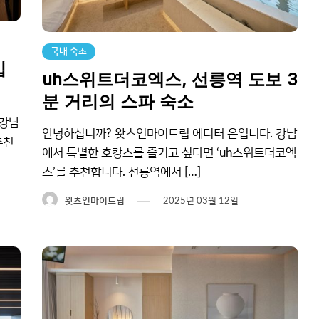
국내 숙소
입
uh스위트더코엑스, 선릉역 도보 3
분 거리의 스파 숙소
 강남
안녕하십니까? 왓츠인마이트립 에디터 은입니다. 강남
추천
에서 특별한 호캉스를 즐기고 싶다면 ‘uh스위트더코엑
스’를 추천합니다. 선릉역에서 […]
왓츠인마이트립
2025년 03월 12일