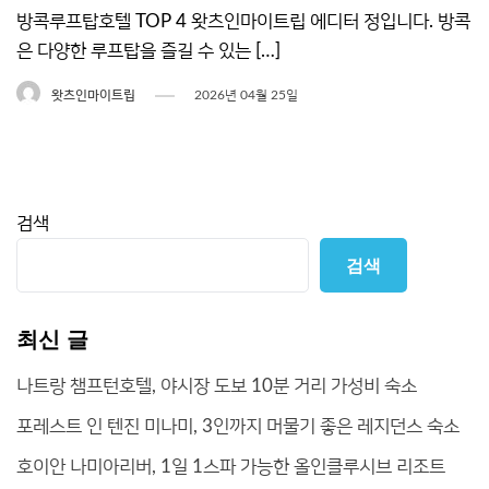
방콕루프탑호텔 TOP 4 왓츠인마이트립 에디터 정입니다. 방콕
은 다양한 루프탑을 즐길 수 있는 […]
왓츠인마이트립
2026년 04월 25일
검색
검색
최신 글
나트랑 챔프턴호텔, 야시장 도보 10분 거리 가성비 숙소
포레스트 인 텐진 미나미, 3인까지 머물기 좋은 레지던스 숙소
호이안 나미아리버, 1일 1스파 가능한 올인클루시브 리조트