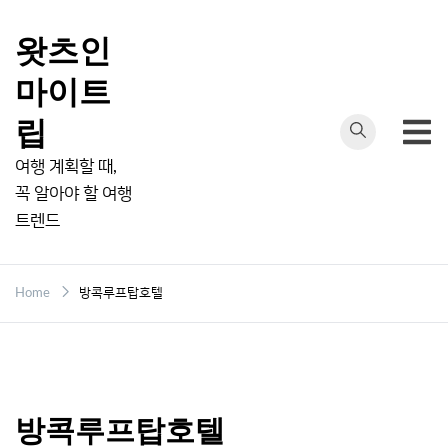
Skip
to
왓츠인
content
마이트
립
여행 계획할 때,
꼭 알아야 할 여행
트렌드
Home
방콕루프탑호텔
방콕루프탑호텔