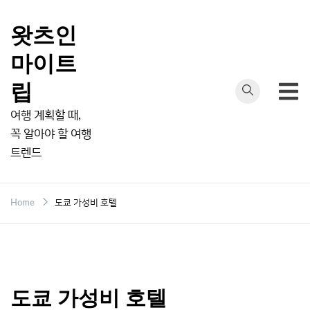
Skip
to
왓츠인
content
마이트
립
여행 계획할 때,
꼭 알아야 할 여행
트렌드
Home
도쿄 가성비 호텔
도쿄 가성비 호텔