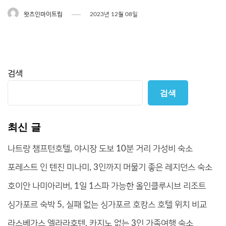
왓츠인마이트립
2023년 12월 08일
검색
검색
최신 글
나트랑 챔프턴호텔, 야시장 도보 10분 거리 가성비 숙소
포레스트 인 텐진 미나미, 3인까지 머물기 좋은 레지던스 숙소
호이안 나미아리버, 1일 1스파 가능한 올인클루시브 리조트
싱가포르 숙박 5, 실패 없는 싱가포르 호캉스 호텔 위치 비교
라스베가스 엘라라호텐, 카지노 없는 3인 가족여행 숙소