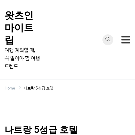
Skip
to
왓츠인
content
마이트
립
여행 계획할 때,
꼭 알아야 할 여행
트렌드
Home
나트랑 5성급 호텔
나트랑 5성급 호텔