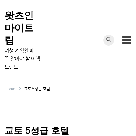
Skip
to
왓츠인
content
마이트
립
여행 계획할 때,
꼭 알아야 할 여행
트렌드
Home
교토 5성급 호텔
교토 5성급 호텔