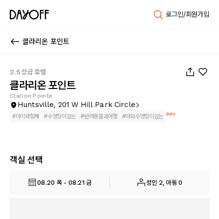
로그인/회원가입
클라리온 포인트
1
/
10
2.5성급 호텔
클라리온 포인트
Clarion Pointe
Huntsville, 201 W Hill Park Circle
Beta
#
아이와함께
#
수영장이있는
#
반려동물과여행
#
야외수영장이있는
객실 선택
08.20 목 - 08.21 금
성인 2, 아동 0