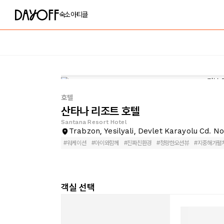
숙소
아티클
호텔
산타나 리조트 호텔
Santana Resort Hotel
Trabzon, Yesilyali, Devlet Karayolu Cd. No
#
워케이션
#
아이와함께
#
진짜친환경
#
청량한오션뷰
#
지중해가펼
객실 선택