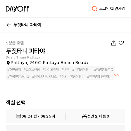
로그인/회원가입
두짓타니 파타야
1
/
135
5성급 호텔
두짓타니 파타야
Dusit Thani Pattaya
Pattaya, 240/2 Pattaya Beach Road
#
해변근처
#
로컬브랜딩
#
아이와함께
#
비건
#
수영장이있는
#
청량한오션뷰
Beta
#
한국인은바비큐
#
베이비시팅서비스
#
야외수영장이있는
#
친환경에동참하는
객실 선택
08.24 월 - 08.25 화
성인 2, 아동 0